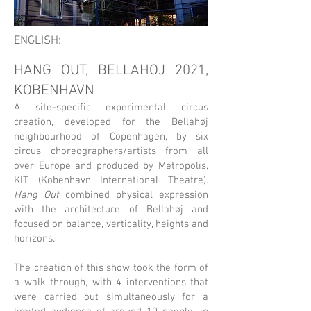
ENGLISH:
HANG OUT, BELLAHOJ 2021,
KOBENHAVN
A site-specific experimental circus
creation, developed for the Bellahøj
neighbourhood of Copenhagen
,
by six
circus choreographers/artists from all
over Europe and produced by Metropolis,
KIT (Kobenhavn International Theatre).
Hang Out
combined physical expression
with the architecture of Bellahøj and
focused on balance, verticality, heights and
horizons.
The creation of this show took the form of
a walk through, with 4 interventions that
were carried out simultaneously for a